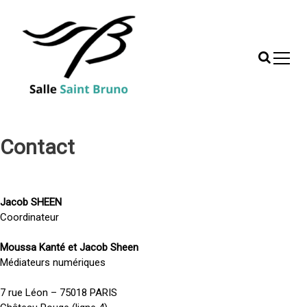
S
k
i
p
t
o
c
o
EPN · La Goutte d'Ordinateur
n
Contact
t
e
n
t
Jacob SHEEN
Coordinateur
Moussa Kanté et Jacob Sheen
Médiateurs numériques
7 rue Léon – 75018 PARIS