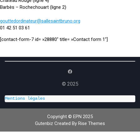
Château Rouge (ligne 4)
Barbès – Rochechouart (ligne 2)
gouttedordinateur@sallesaintbruno.org
01 42 51 03 61
[contact-form-7 id= »28880″ title= »Contact form 1″]
Facebook
© 2025
Mentions légales
Copyright © EPN 2025
Gutenbiz
Created By
Rise Themes