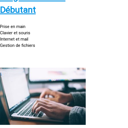
s
:
Débutant
/
/
g
Prise en main
o
Clavier et souris
u
Internet et mail
t
Gestion de fichiers
t
e
d
o
<
r
a
d
h
i
r
n
e
a
f
t
=
e
u
»
r
h