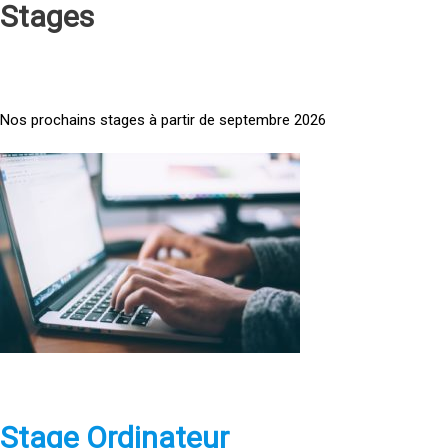
Stages
Nos prochains stages à partir de septembre 2026
<
a
h
r
e
f
=
»
h
t
t
p
Stage Ordinateur