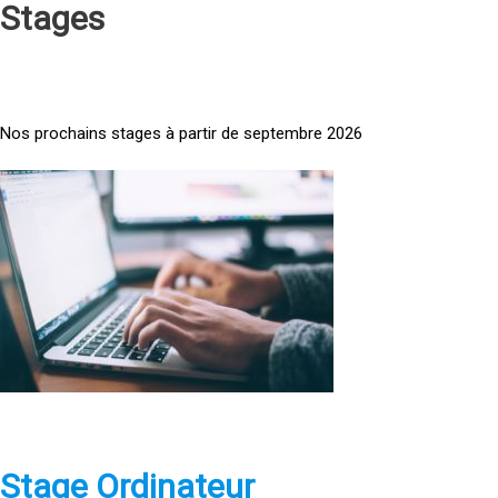
Stages
Nos prochains stages à partir de septembre 2026
<
a
h
r
e
f
=
»
h
t
t
p
Stage Ordinateur