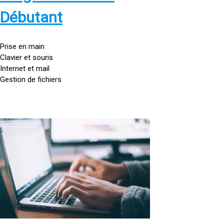
s
:
Débutant
/
/
g
Prise en main
o
Clavier et souris
u
Internet et mail
t
Gestion de fichiers
t
e
d
o
<
r
a
d
h
i
r
n
e
a
f
t
=
e
u
»
r
h