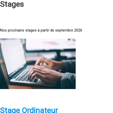
Stages
Nos prochains stages à partir de septembre 2026
<
a
h
r
e
f
=
»
h
t
t
p
Stage Ordinateur