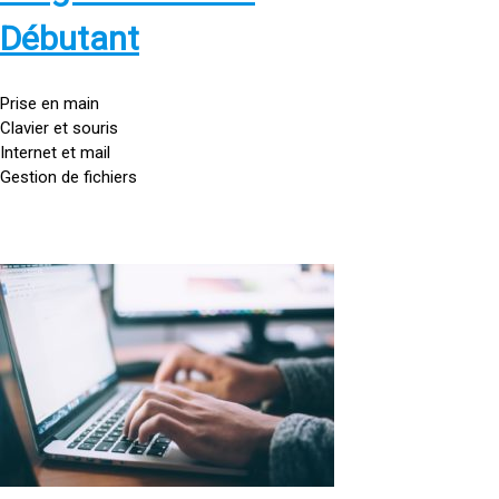
s
:
Débutant
/
/
g
Prise en main
o
Clavier et souris
u
Internet et mail
t
Gestion de fichiers
t
e
d
o
<
r
a
d
h
i
r
n
e
a
f
t
=
e
u
»
r
h