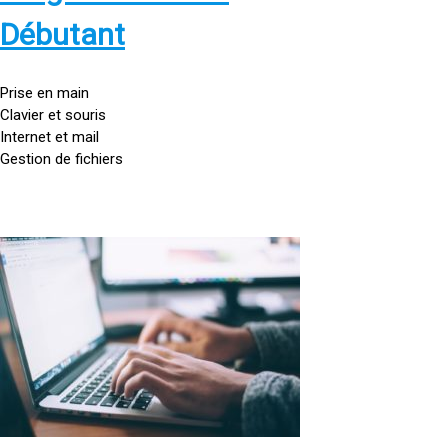
s
:
Débutant
/
/
g
Prise en main
o
Clavier et souris
u
Internet et mail
t
Gestion de fichiers
t
e
d
o
<
r
a
d
h
i
r
n
e
a
f
t
=
e
u
»
r
h