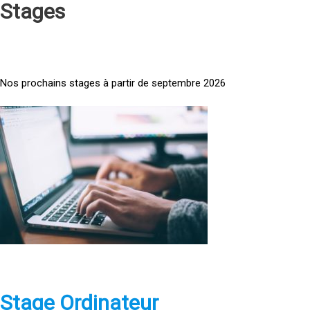
Stages
Nos prochains stages à partir de septembre 2026
<
a
h
r
e
f
=
»
h
t
t
p
Stage Ordinateur