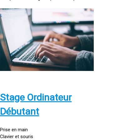
<
a
h
r
e
f
=
»
h
t
t
p
Stage Ordinateur
s
:
Débutant
/
/
g
Prise en main
o
Clavier et souris