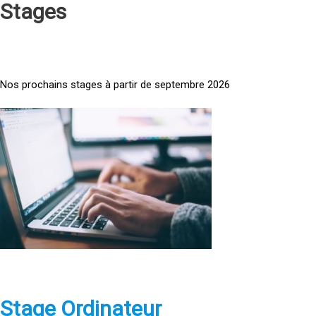
Stages
Nos prochains stages à partir de septembre 2026
<
a
h
r
e
f
=
»
h
t
t
p
Stage Ordinateur