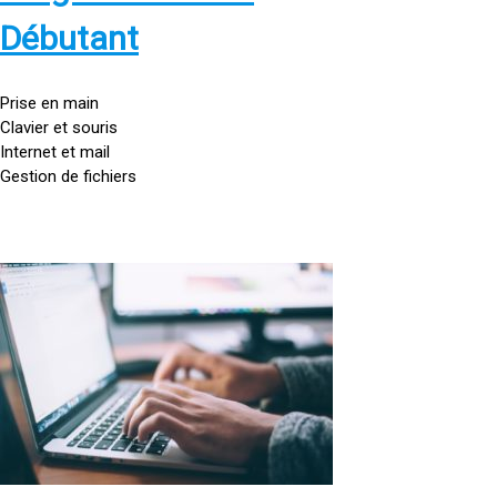
s
:
Débutant
/
/
g
Prise en main
o
Clavier et souris
u
Internet et mail
t
Gestion de fichiers
t
e
d
o
<
r
a
d
h
i
r
n
e
a
f
t
=
e
u
»
r
h