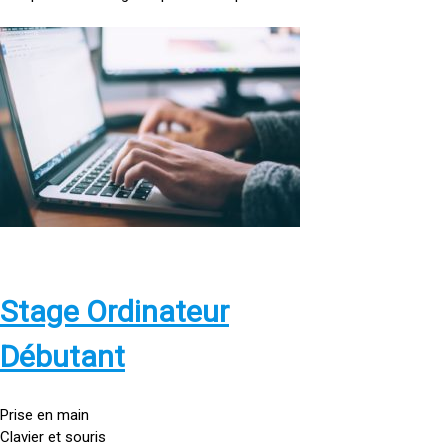
<
a
h
r
e
f
=
»
h
t
t
p
Stage Ordinateur
s
:
Débutant
/
/
g
Prise en main
o
Clavier et souris