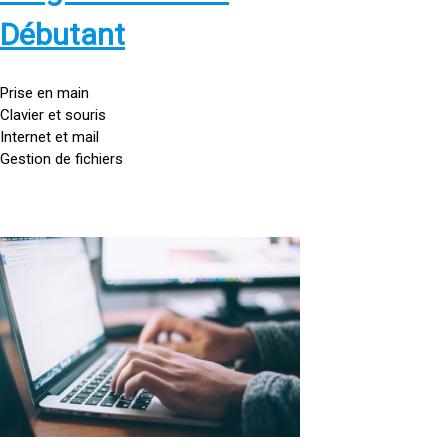
s
:
Débutant
/
/
g
Prise en main
o
Clavier et souris
u
Internet et mail
t
Gestion de fichiers
t
e
d
o
<
r
a
d
h
i
r
n
e
a
f
t
=
e
u
»
r
h