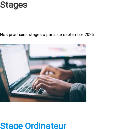
Stages
Nos prochains stages à partir de septembre 2026
<
a
h
r
e
f
=
»
h
t
t
p
Stage Ordinateur