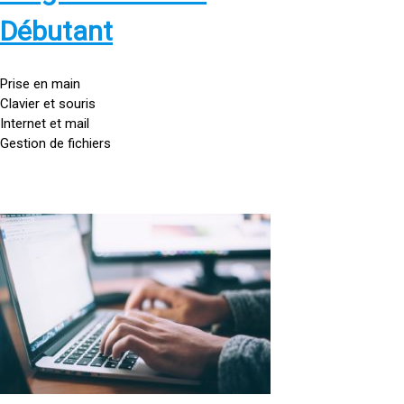
s
:
Débutant
/
/
g
Prise en main
o
Clavier et souris
u
Internet et mail
t
Gestion de fichiers
t
e
d
o
<
r
a
d
h
i
r
n
e
a
f
t
=
e
u
»
r
h