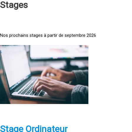
Stages
Nos prochains stages à partir de septembre 2026
<
a
h
r
e
f
=
»
h
t
t
p
Stage Ordinateur