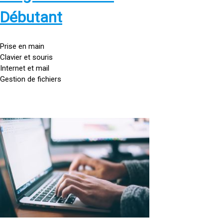
s
:
Débutant
/
/
g
Prise en main
o
Clavier et souris
u
Internet et mail
t
Gestion de fichiers
t
e
d
o
<
r
a
d
h
i
r
n
e
a
f
t
=
e
u
»
r
h