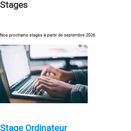
Stages
Nos prochains stages à partir de septembre 2026
<
a
h
r
e
f
=
»
h
t
t
p
Stage Ordinateur