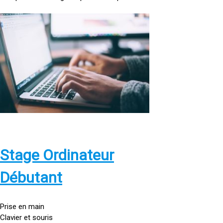
<
a
h
r
e
f
=
»
h
t
t
p
Stage Ordinateur
s
:
Débutant
/
/
g
Prise en main
o
Clavier et souris