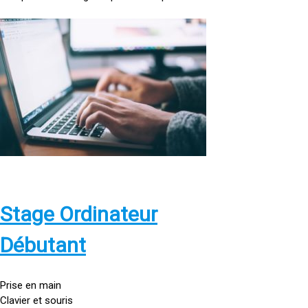
<
a
h
r
e
f
=
»
h
t
t
p
Stage Ordinateur
s
:
Débutant
/
/
g
Prise en main
o
Clavier et souris