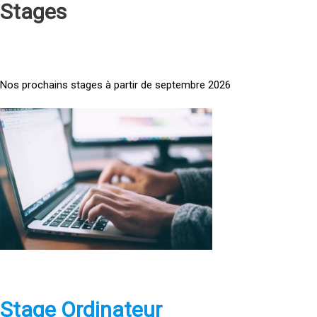
Stages
Nos prochains stages à partir de septembre 2026
<
a
h
r
e
f
=
»
h
t
t
p
Stage Ordinateur