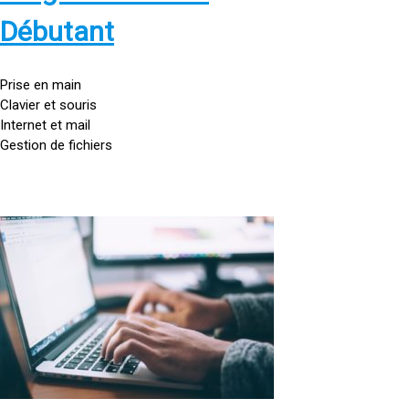
s
:
Débutant
/
/
g
Prise en main
o
Clavier et souris
u
Internet et mail
t
Gestion de fichiers
t
e
d
o
<
r
a
d
h
i
r
n
e
a
f
t
=
e
u
»
r
h