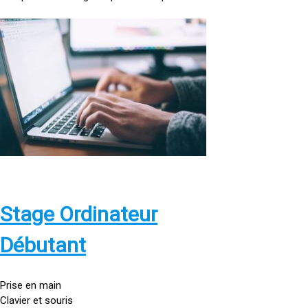
<
a
h
r
e
f
=
»
h
t
t
p
Stage Ordinateur
s
:
Débutant
/
/
g
Prise en main
o
Clavier et souris