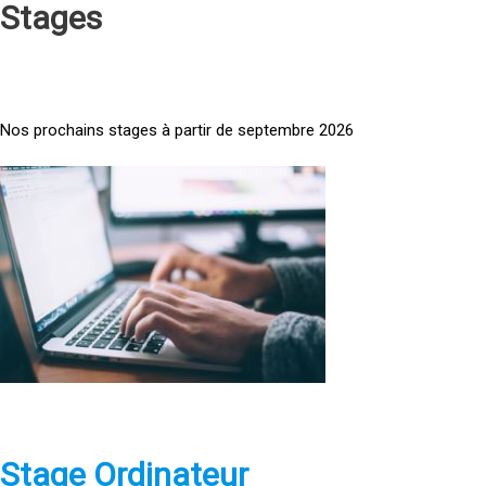
Stages
Nos prochains stages à partir de septembre 2026
<
a
h
r
e
f
=
»
h
t
t
p
Stage Ordinateur