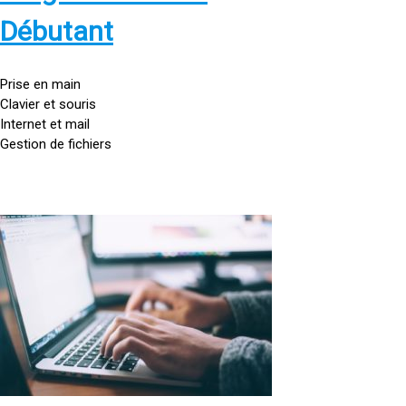
s
:
Débutant
/
/
g
Prise en main
o
Clavier et souris
u
Internet et mail
t
Gestion de fichiers
t
e
d
o
<
r
a
d
h
i
r
n
e
a
f
t
=
e
u
»
r
h