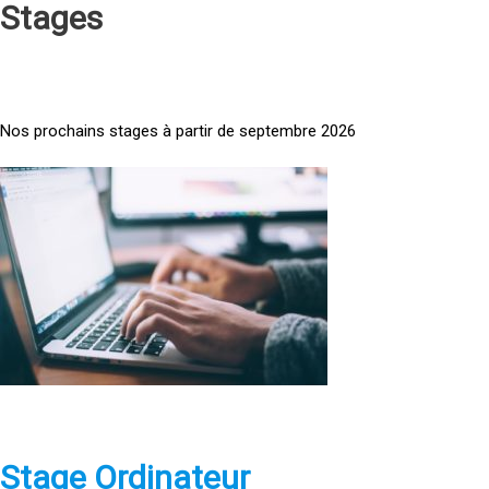
Stages
Nos prochains stages à partir de septembre 2026
<
a
h
r
e
f
=
»
h
t
t
p
Stage Ordinateur