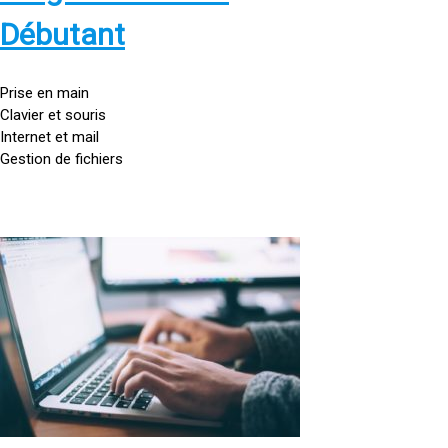
s
:
Débutant
/
/
g
Prise en main
o
Clavier et souris
u
Internet et mail
t
Gestion de fichiers
t
e
d
o
<
r
a
d
h
i
r
n
e
a
f
t
=
e
u
»
r
h