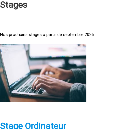
Stages
Nos prochains stages à partir de septembre 2026
<
a
h
r
e
f
=
»
h
t
t
p
Stage Ordinateur