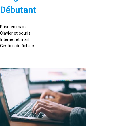
s
:
Débutant
/
/
g
Prise en main
o
Clavier et souris
u
Internet et mail
t
Gestion de fichiers
t
e
d
o
<
r
a
d
h
i
r
n
e
a
f
t
=
e
u
»
r
h