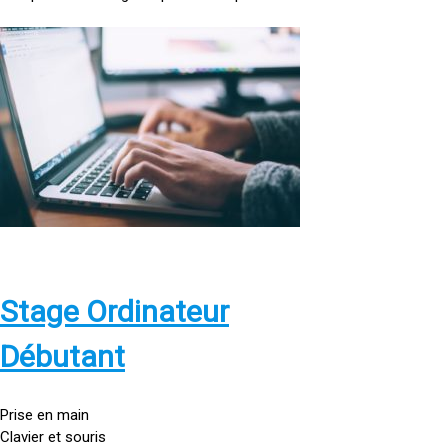
<
a
h
r
e
f
=
»
h
t
t
p
Stage Ordinateur
s
:
Débutant
/
/
g
Prise en main
o
Clavier et souris