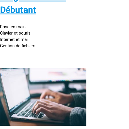
s
:
Débutant
/
/
g
Prise en main
o
Clavier et souris
u
Internet et mail
t
Gestion de fichiers
t
e
d
o
<
r
a
d
h
i
r
n
e
a
f
t
=
e
u
»
r
h