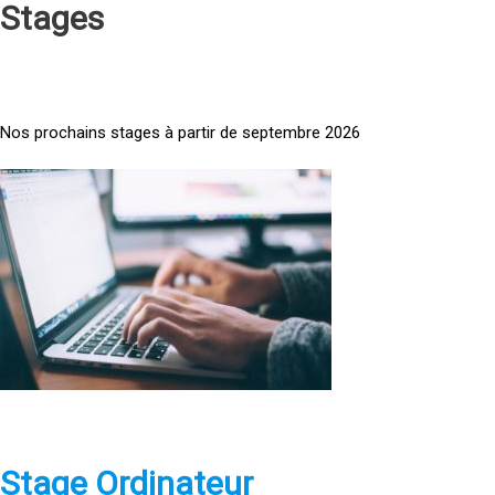
Stages
Nos prochains stages à partir de septembre 2026
<
a
h
r
e
f
=
»
h
t
t
p
Stage Ordinateur