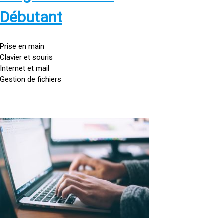
s
:
Débutant
/
/
g
Prise en main
o
Clavier et souris
u
Internet et mail
t
Gestion de fichiers
t
e
d
o
<
r
a
d
h
i
r
n
e
a
f
t
=
e
u
»
r
h