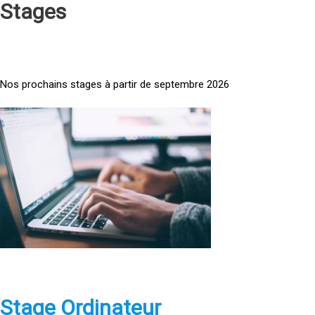
Stages
Nos prochains stages à partir de septembre 2026
<
a
h
r
e
f
=
»
h
t
t
p
Stage Ordinateur