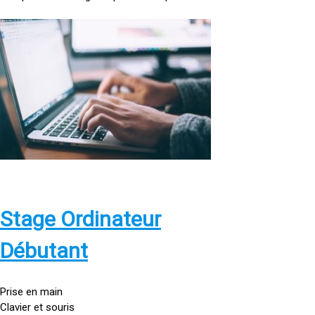
<
a
h
r
e
f
=
»
h
t
t
p
Stage Ordinateur
s
:
Débutant
/
/
g
Prise en main
o
Clavier et souris