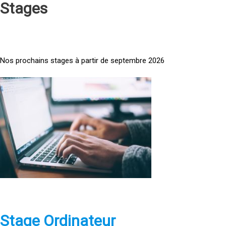
Stages
Nos prochains stages à partir de septembre 2026
<
a
h
r
e
f
=
»
h
t
t
p
Stage Ordinateur