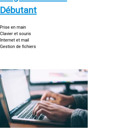
s
:
Débutant
/
/
g
Prise en main
o
Clavier et souris
u
Internet et mail
t
Gestion de fichiers
t
e
d
o
<
r
a
d
h
i
r
n
e
a
f
t
=
e
u
»
r
h