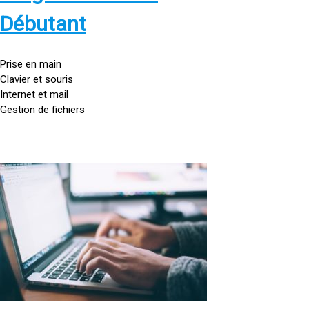
s
:
Débutant
/
/
g
Prise en main
o
Clavier et souris
u
Internet et mail
t
Gestion de fichiers
t
e
d
o
<
r
a
d
h
i
r
n
e
a
f
t
=
e
u
»
r
h