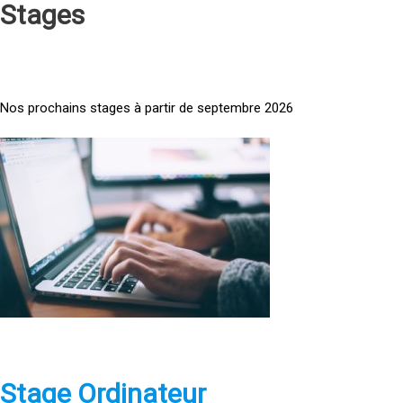
Stages
Nos prochains stages à partir de septembre 2026
<
a
h
r
e
f
=
»
h
t
t
p
Stage Ordinateur