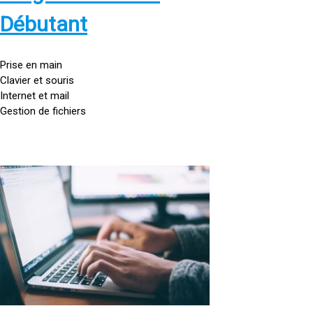
s
:
Débutant
/
/
g
Prise en main
o
Clavier et souris
u
Internet et mail
t
Gestion de fichiers
t
e
d
o
<
r
a
d
h
i
r
n
e
a
f
t
=
e
u
»
r
h