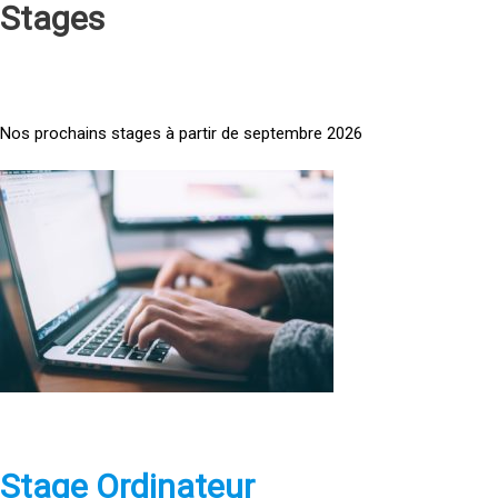
Stages
Nos prochains stages à partir de septembre 2026
<
a
h
r
e
f
=
»
h
t
t
p
Stage Ordinateur