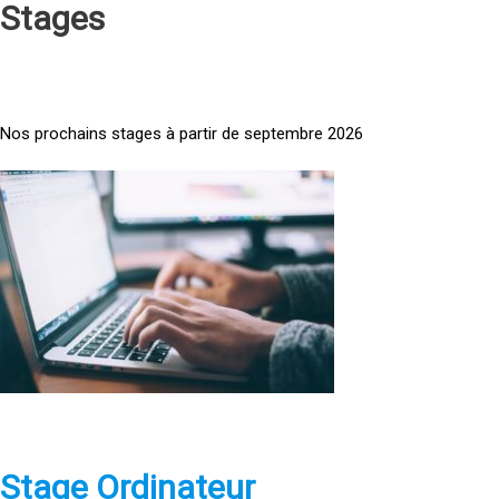
Stages
Nos prochains stages à partir de septembre 2026
<
a
h
r
e
f
=
»
h
t
t
p
Stage Ordinateur