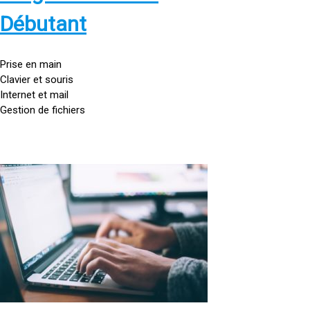
s
:
Débutant
/
/
g
Prise en main
o
Clavier et souris
u
Internet et mail
t
Gestion de fichiers
t
e
d
o
<
r
a
d
h
i
r
n
e
a
f
t
=
e
u
»
r
h