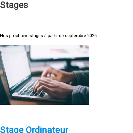
Stages
Nos prochains stages à partir de septembre 2026
<
a
h
r
e
f
=
»
h
t
t
p
Stage Ordinateur