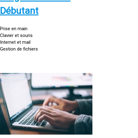
s
:
Débutant
/
/
g
Prise en main
o
Clavier et souris
u
Internet et mail
t
Gestion de fichiers
t
e
d
o
<
r
a
d
h
i
r
n
e
a
f
t
=
e
u
»
r
h