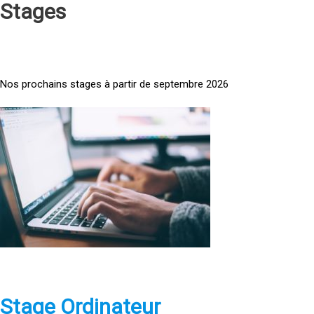
Stages
Nos prochains stages à partir de septembre 2026
<
a
h
r
e
f
=
»
h
t
t
p
Stage Ordinateur