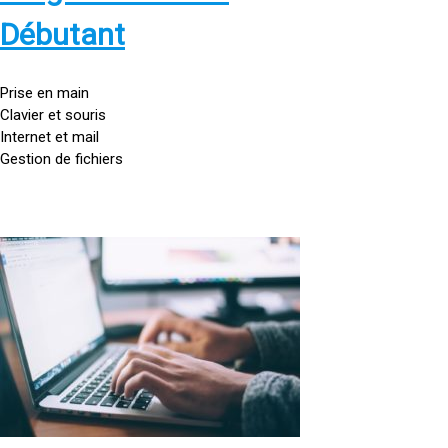
s
:
Débutant
/
/
g
Prise en main
o
Clavier et souris
u
Internet et mail
t
Gestion de fichiers
t
e
d
o
<
r
a
d
h
i
r
n
e
a
f
t
=
e
u
»
r
h