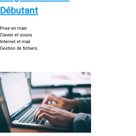
s
:
Débutant
/
/
g
Prise en main
o
Clavier et souris
u
Internet et mail
t
Gestion de fichiers
t
e
d
o
<
r
a
d
h
i
r
n
e
a
f
t
=
e
u
»
r
h