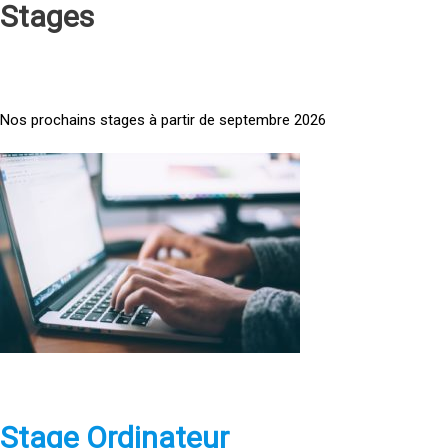
Stages
Nos prochains stages à partir de septembre 2026
<
a
h
r
e
f
=
»
h
t
t
p
Stage Ordinateur