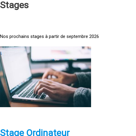
Stages
Nos prochains stages à partir de septembre 2026
<
a
h
r
e
f
=
»
h
t
t
p
Stage Ordinateur