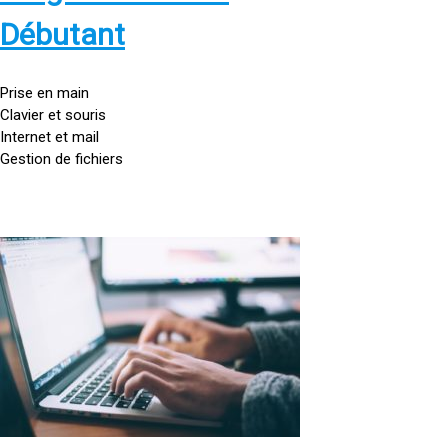
s
:
Débutant
/
/
g
Prise en main
o
Clavier et souris
u
Internet et mail
t
Gestion de fichiers
t
e
d
o
<
r
a
d
h
i
r
n
e
a
f
t
=
e
u
»
r
h