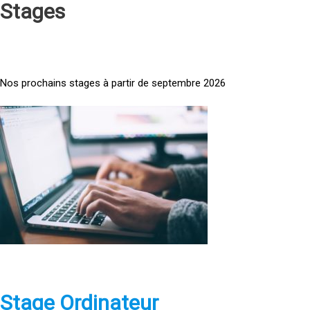
Stages
Nos prochains stages à partir de septembre 2026
<
a
h
r
e
f
=
»
h
t
t
p
Stage Ordinateur