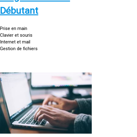
s
:
Débutant
/
/
g
Prise en main
o
Clavier et souris
u
Internet et mail
t
Gestion de fichiers
t
e
d
o
<
r
a
d
h
i
r
n
e
a
f
t
=
e
u
»
r
h