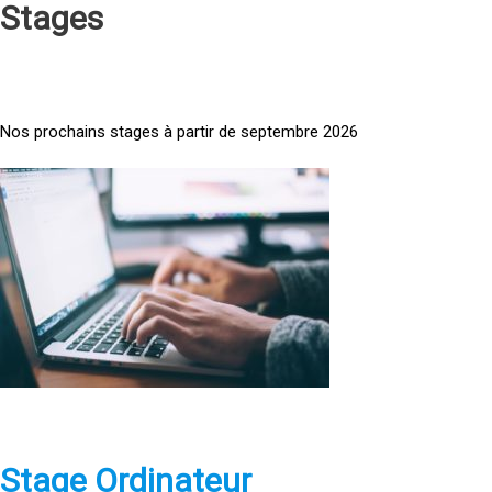
Stages
Nos prochains stages à partir de septembre 2026
<
a
h
r
e
f
=
»
h
t
t
p
Stage Ordinateur