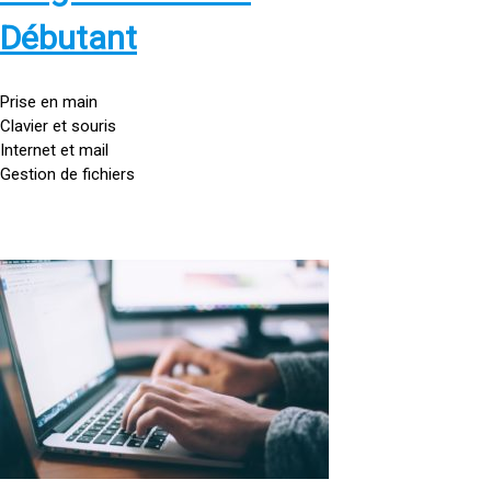
s
:
Débutant
/
/
g
Prise en main
o
Clavier et souris
u
Internet et mail
t
Gestion de fichiers
t
e
d
o
<
r
a
d
h
i
r
n
e
a
f
t
=
e
u
»
r
h