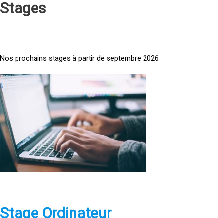
Stages
Nos prochains stages à partir de septembre 2026
<
a
h
r
e
f
=
»
h
t
t
p
Stage Ordinateur