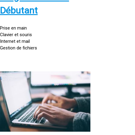
s
:
Débutant
/
/
g
Prise en main
o
Clavier et souris
u
Internet et mail
t
Gestion de fichiers
t
e
d
o
<
r
a
d
h
i
r
n
e
a
f
t
=
e
u
»
r
h