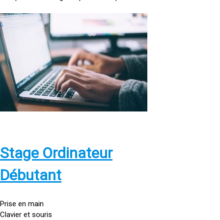
<
a
h
r
e
f
=
»
h
t
t
p
Stage Ordinateur
s
:
Débutant
/
/
g
Prise en main
o
Clavier et souris