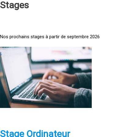
Stages
Nos prochains stages à partir de septembre 2026
<
a
h
r
e
f
=
»
h
t
t
p
Stage Ordinateur