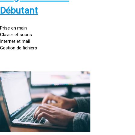
s
:
Débutant
/
/
g
Prise en main
o
Clavier et souris
u
Internet et mail
t
Gestion de fichiers
t
e
d
o
<
r
a
d
h
i
r
n
e
a
f
t
=
e
u
»
r
h