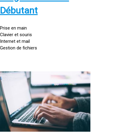
s
:
Débutant
/
/
g
Prise en main
o
Clavier et souris
u
Internet et mail
t
Gestion de fichiers
t
e
d
o
<
r
a
d
h
i
r
n
e
a
f
t
=
e
u
»
r
h