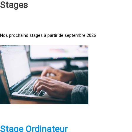
Stages
Nos prochains stages à partir de septembre 2026
<
a
h
r
e
f
=
»
h
t
t
p
Stage Ordinateur