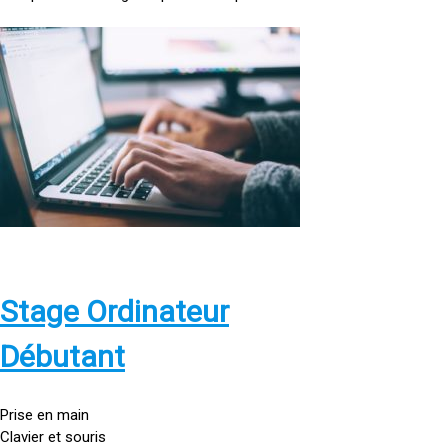
<
a
h
r
e
f
=
»
h
t
t
p
Stage Ordinateur
s
:
Débutant
/
/
g
Prise en main
o
Clavier et souris