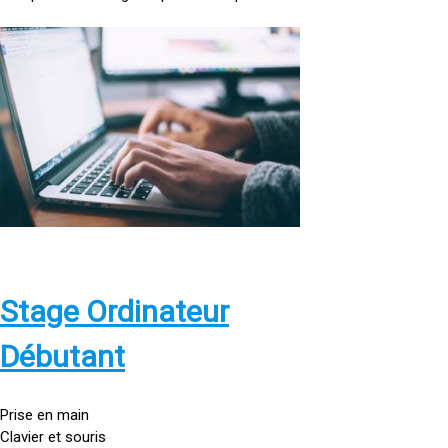
<
a
h
r
e
f
=
»
h
t
t
p
Stage Ordinateur
s
:
Débutant
/
/
g
Prise en main
o
Clavier et souris