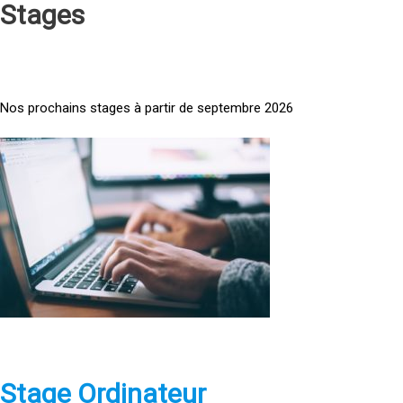
Stages
Nos prochains stages à partir de septembre 2026
<
a
h
r
e
f
=
»
h
t
t
p
Stage Ordinateur