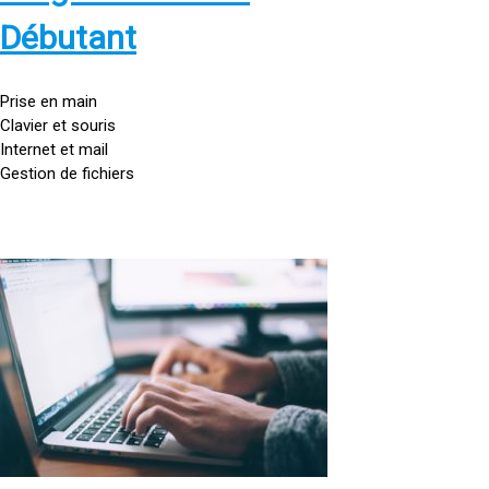
s
:
Débutant
/
/
g
Prise en main
o
Clavier et souris
u
Internet et mail
t
Gestion de fichiers
t
e
d
o
<
r
a
d
h
i
r
n
e
a
f
t
=
e
u
»
r
h