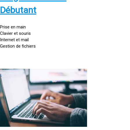
s
:
Débutant
/
/
g
Prise en main
o
Clavier et souris
u
Internet et mail
t
Gestion de fichiers
t
e
d
o
<
r
a
d
h
i
r
n
e
a
f
t
=
e
u
»
r
h