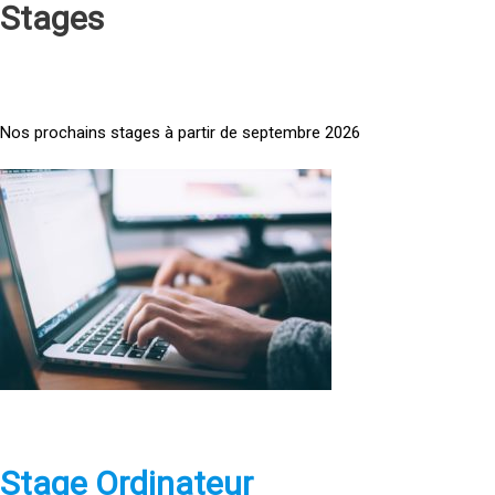
Stages
Nos prochains stages à partir de septembre 2026
<
a
h
r
e
f
=
»
h
t
t
p
Stage Ordinateur