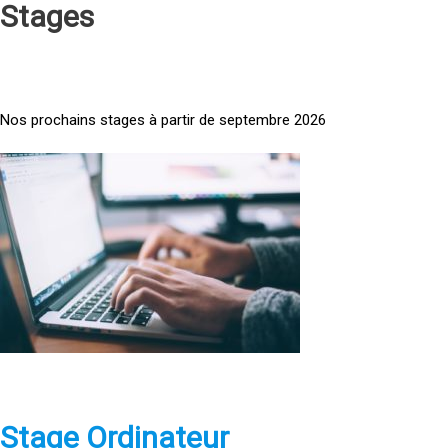
Stages
Nos prochains stages à partir de septembre 2026
<
a
h
r
e
f
=
»
h
t
t
p
Stage Ordinateur