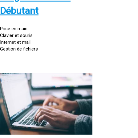
s
:
Débutant
/
/
g
Prise en main
o
Clavier et souris
u
Internet et mail
t
Gestion de fichiers
t
e
d
o
<
r
a
d
h
i
r
n
e
a
f
t
=
e
u
»
r
h