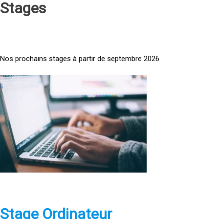
Stages
Nos prochains stages à partir de septembre 2026
<
a
h
r
e
f
=
»
h
t
t
p
Stage Ordinateur