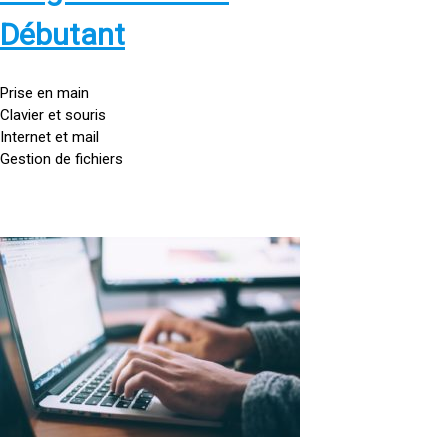
s
:
Débutant
/
/
g
Prise en main
o
Clavier et souris
u
Internet et mail
t
Gestion de fichiers
t
e
d
o
<
r
a
d
h
i
r
n
e
a
f
t
=
e
u
»
r
h