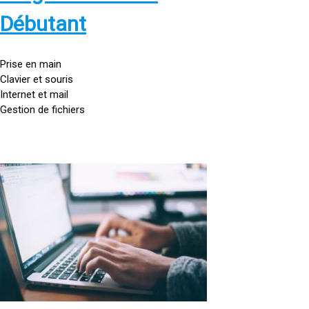
s
:
Débutant
/
/
g
Prise en main
o
Clavier et souris
u
Internet et mail
t
Gestion de fichiers
t
e
d
o
<
r
a
d
h
i
r
n
e
a
f
t
=
e
u
»
r
h