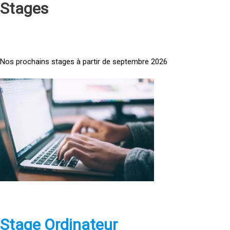
Stages
Nos prochains stages à partir de septembre 2026
<
a
h
r
e
f
=
»
h
t
t
p
Stage Ordinateur