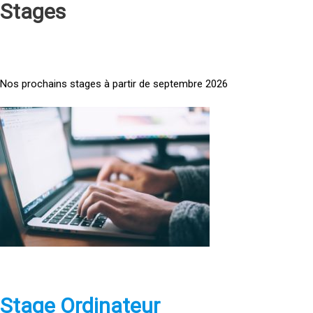
Stages
Nos prochains stages à partir de septembre 2026
<
a
h
r
e
f
=
»
h
t
t
p
Stage Ordinateur