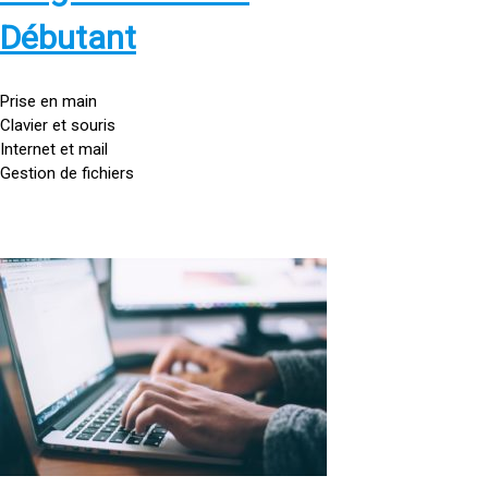
s
:
Débutant
/
/
g
Prise en main
o
Clavier et souris
u
Internet et mail
t
Gestion de fichiers
t
e
d
o
<
r
a
d
h
i
r
n
e
a
f
t
=
e
u
»
r
h