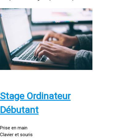
<
a
h
r
e
f
=
»
h
t
t
p
Stage Ordinateur
s
:
Débutant
/
/
g
Prise en main
o
Clavier et souris