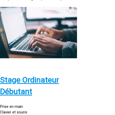
<
a
h
r
e
f
=
»
h
t
t
p
Stage Ordinateur
s
:
Débutant
/
/
g
Prise en main
o
Clavier et souris