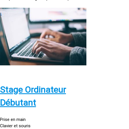
<
a
h
r
e
f
=
»
h
t
t
p
Stage Ordinateur
s
:
Débutant
/
/
g
Prise en main
o
Clavier et souris