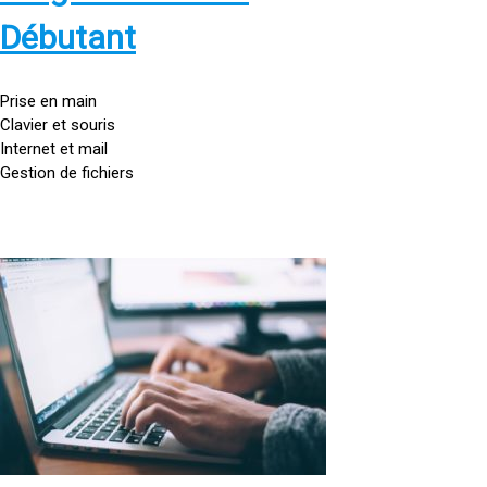
s
:
Débutant
/
/
g
Prise en main
o
Clavier et souris
u
Internet et mail
t
Gestion de fichiers
t
e
d
o
<
r
a
d
h
i
r
n
e
a
f
t
=
e
u
»
r
h