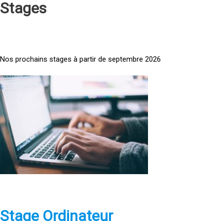
Stages
Nos prochains stages à partir de septembre 2026
<
a
h
r
e
f
=
»
h
t
t
p
Stage Ordinateur