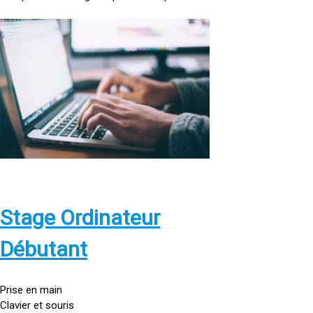
<
a
h
r
e
f
=
»
h
t
t
p
Stage Ordinateur
s
:
Débutant
/
/
g
Prise en main
o
Clavier et souris