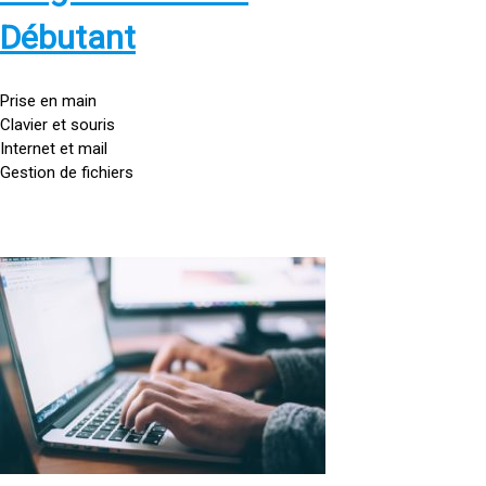
s
:
Débutant
/
/
g
Prise en main
o
Clavier et souris
u
Internet et mail
t
Gestion de fichiers
t
e
d
o
<
r
a
d
h
i
r
n
e
a
f
t
=
e
u
»
r
h