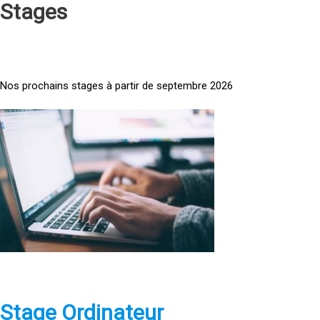
Stages
Nos prochains stages à partir de septembre 2026
<
a
h
r
e
f
=
»
h
t
t
p
Stage Ordinateur